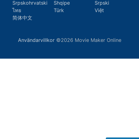
Srpskohrvatski
Shqipe
Srpski
ไทย
Türk
Việt
简体中文
Användarvillkor
©2026 Movie Maker Online