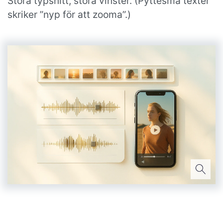
Stora typsnitt, stora vinster. (Pyttesmå texter
skriker ”nyp för att zooma”.)