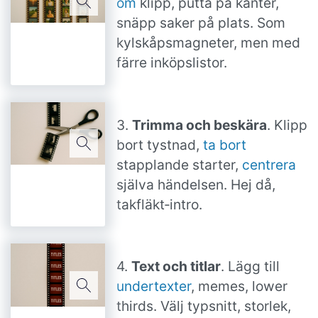
om
klipp, putta på kanter,
snäpp saker på plats. Som
kylskåpsmagneter, men med
färre inköpslistor.
3.
Trimma och beskära
. Klipp
bort tystnad,
ta bort
stapplande starter,
centrera
själva händelsen. Hej då,
takfläkt‑intro.
4.
Text och titlar
. Lägg till
undertexter
, memes, lower
thirds. Välj typsnitt, storlek,