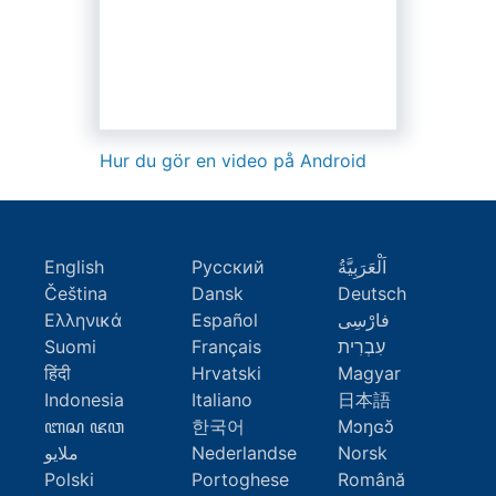
Hur du gör en video på Android
English
Русский
اَلْعَرَبِيَّةُ
Čeština
Dansk
Deutsch
Ελληνικά
Español
فارْسِى
Suomi
Français
עִבְרִית
हिंदी
Hrvatski
Magyar
Indonesia
Italiano
日本語
ꦧꦱ ꦗꦮ
한국어
Mɔŋɢɔ̆
ملايو
Nederlandse
Norsk
Polski
Portoghese
Română