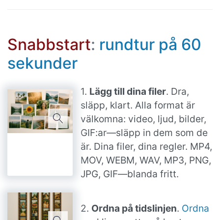
Snabbstart
:
rundtur på 60
sekunder
1.
Lägg till dina filer
. Dra,
släpp, klart. Alla format är
välkomna: video, ljud, bilder,
GIF:ar—släpp in dem som de
är. Dina filer, dina regler. MP4,
MOV, WEBM, WAV, MP3, PNG,
JPG, GIF—blanda fritt.
2.
Ordna på tidslinjen
.
Ordna